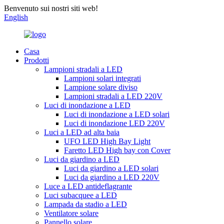
Benvenuto sui nostri siti web!
English
Casa
Prodotti
Lampioni stradali a LED
Lampioni solari integrati
Lampione solare diviso
Lampioni stradali a LED 220V
Luci di inondazione a LED
Luci di inondazione a LED solari
Luci di inondazione LED 220V
Luci a LED ad alta baia
UFO LED High Bay Light
Faretto LED High bay con Cover
Luci da giardino a LED
Luci da giardino a LED solari
Luci da giardino a LED 220V
Luce a LED antideflagrante
Luci subacquee a LED
Lampada da stadio a LED
Ventilatore solare
Pannello solare