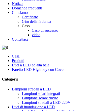
Notizia
Domande frequenti
Chi siamo
Certificato
Giro della fabbrica
Caso
Caso di successo
video
Contattaci
Casa
Prodotti
Luci a LED ad alta baia
Faretto LED High bay con Cover
Categorie
Lampioni stradali a LED
Lampioni solari integrati
Lampione solare diviso
Lampioni stradali a LED 220V
Luci di inondazione a LED