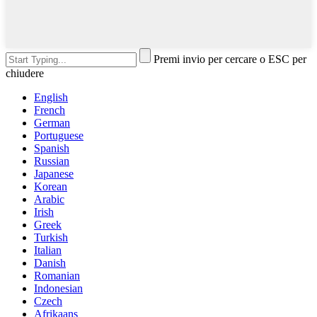
Premi invio per cercare o ESC per
chiudere
English
French
German
Portuguese
Spanish
Russian
Japanese
Korean
Arabic
Irish
Greek
Turkish
Italian
Danish
Romanian
Indonesian
Czech
Afrikaans