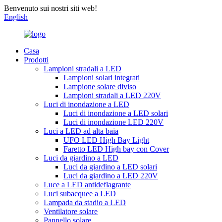
Benvenuto sui nostri siti web!
English
Casa
Prodotti
Lampioni stradali a LED
Lampioni solari integrati
Lampione solare diviso
Lampioni stradali a LED 220V
Luci di inondazione a LED
Luci di inondazione a LED solari
Luci di inondazione LED 220V
Luci a LED ad alta baia
UFO LED High Bay Light
Faretto LED High bay con Cover
Luci da giardino a LED
Luci da giardino a LED solari
Luci da giardino a LED 220V
Luce a LED antideflagrante
Luci subacquee a LED
Lampada da stadio a LED
Ventilatore solare
Pannello solare