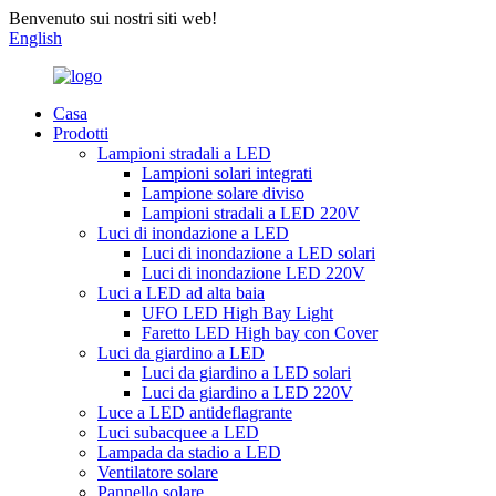
Benvenuto sui nostri siti web!
English
Casa
Prodotti
Lampioni stradali a LED
Lampioni solari integrati
Lampione solare diviso
Lampioni stradali a LED 220V
Luci di inondazione a LED
Luci di inondazione a LED solari
Luci di inondazione LED 220V
Luci a LED ad alta baia
UFO LED High Bay Light
Faretto LED High bay con Cover
Luci da giardino a LED
Luci da giardino a LED solari
Luci da giardino a LED 220V
Luce a LED antideflagrante
Luci subacquee a LED
Lampada da stadio a LED
Ventilatore solare
Pannello solare